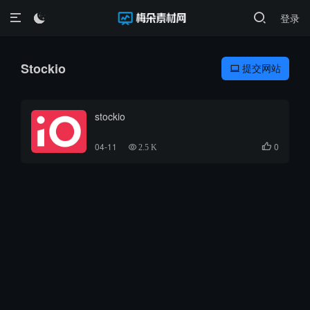
登录

Stockio
提交网站

stockio
04-11
0

2.5 K