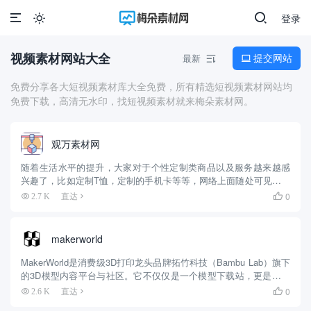
登录

视频素材网站大全
提交网站
最新


免费分享各大短视频素材库大全免费，所有精选短视频素材网站均
免费下载，高清无水印，找短视频素材就来梅朵素材网。
观万素材网
随着生活水平的提升，大家对于个性定制类商品以及服务越来越感
兴趣了，比如定制T恤，定制的手机卡等等，网络上面随处可见提供
此类服务的商家，今天小编给大家介绍的是定制领域一个比较小众
0
2.7 K
直达

的细分赛道，“3D打印”，顾名思义，就是利用软件配合设备，轻松
打...
makerworld
MakerWorld是消费级3D打印龙头品牌拓竹科技（Bambu Lab）旗下
的3D模型内容平台与社区。它不仅仅是一个模型下载站，更是一个
集成了AI生成、创作工具和完整打印流程的生态系统。 🔍 平台核心
0
2.6 K
直达

特点一览 平台定位：拓竹科技旗下的3D...