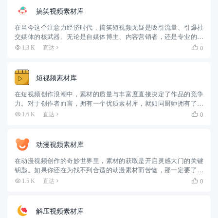
搞笑视频素材库
在当今这个注意力经济时代，搞笑短视频无疑是吸引流量、引爆社
交媒体的核武器。无论是自媒体博主、内容营销者，还是专业的影
视制作团队，都深知“笑”果出众的素材对于作品成败的决定性作用。
0
1.3 K
直达

然而，“巧妇难为无米之炊”，寻找高质量、高创意、高清晰度且版
权...
短视频素材库
在短视频创作浪潮中，素材的质量与丰富度直接决定了作品的竞争
力。对于创作者而言，拥有一个优质素材库，就如同厨师拥有了丰
富的食材，能烹饪出令人垂涎的美味佳肴。今天要为大家推荐的，
0
1.6 K
直达

便是短视频创作者的“素材军火库”——目鼠素材网。 一、海量素
材，多...
动漫视频素材库
在动漫视频创作的奇妙世界里，素材的获取是开启灵感大门的关键
钥匙。如果你还在为找不到合适的动漫素材而苦恼，那一定要了解
一下零八素材网，它堪称动漫视频创作者的“素材乌托邦”，能全方位
0
1.5 K
直达

满足你的创作需求。 海量资源，构筑动漫素材宇宙 零八素材网拥
有...
解压视频素材库