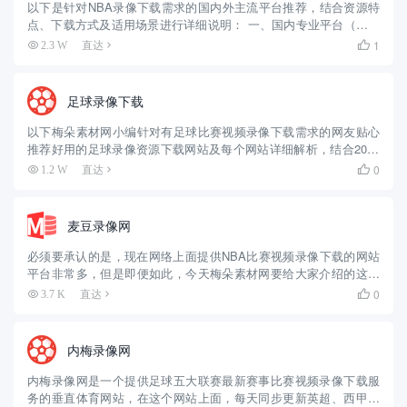
以下是针对NBA录像下载需求的国内外主流平台推荐，结合资源特
点、下载方式及适用场景进行详细说明： 一、国内专业平台（合法
合规，适合长期使用） 1. 麦豆录像网
1
2.3 W
直达

（https://nbaxz.mdsucai.com/） – 核心优势...
足球录像下载
以下梅朵素材网小编针对有足球比赛视频录像下载需求的网友贴心
推荐好用的足球录像资源下载网站及每个网站详细解析，结合2025
年最新资源动态和平台特性，分为合法授权平台、专业下载社区、
0
1.2 W
直达

国际流媒体及工具类资源站四大类，覆盖不同用户的使用场景和风
险偏...
麦豆录像网
必须要承认的是，现在网络上面提供NBA比赛视频录像下载的网站
平台非常多，但是即便如此，今天梅朵素材网要给大家介绍的这个
“麦豆录像网”也足够媲美其他所有NBA录像下载网站，值得所有有需
0
3.7 K
直达

要的朋友收藏到自己书签栏里面作为宝藏网站级别。 麦豆录像网...
内梅录像网
内梅录像网是一个提供足球五大联赛最新赛事比赛视频录像下载服
务的垂直体育网站，在这个网站上面，每天同步更新英超、西甲、