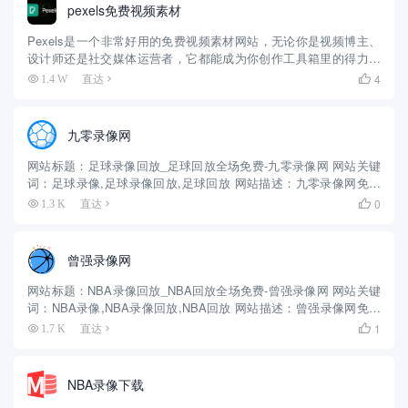
pexels免费视频素材
Pexels是一个非常好用的免费视频素材网站，无论你是视频博主、
设计师还是社交媒体运营者，它都能成为你创作工具箱里的得力助
手。下面这个表格汇总了它的核心信息，帮你快速了解。 方面 详细
4
1.4 W
直达

介绍 核心资源 海量高清视频，总量已突破300万段，涵盖...
九零录像网
网站标题：足球录像回放_足球回放全场免费-九零录像网 网站关键
词：足球录像,足球录像回放,足球回放 网站描述：九零录像网免费
高清观看足球录像回放，英超、西甲、德甲、意甲、法甲等五大联
0
1.3 K
直达

赛比赛录像回放完整版，足球回放全场录像高清免费每天更新。 ...
曾强录像网
网站标题：NBA录像回放_NBA回放全场免费-曾强录像网 网站关键
词：NBA录像,NBA录像回放,NBA回放 网站描述：曾强录像网免费
高清观看NBA录像回放，NBA常规赛、季后赛、总决赛录像回放完
1
1.7 K
直达

整版快手微博，NBA回放全场录像高清免费每天...
NBA录像下载