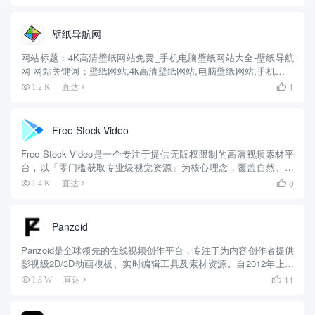
改、分发并使用，无需署名。 素材内容...
壁纸导航网
网站标题：4K高清壁纸网站免费_手机电脑壁纸网站大全-壁纸导航
网 网站关键词：壁纸网站,4k高清壁纸网站,电脑壁纸网站,手机壁纸
网站 网站描述：壁纸导航网免费分享4K高清壁纸网站，各种动态静
1
1.2 K
直达

态手机电脑桌面壁纸网站均高清无水印，是专业的壁纸大...
Free Stock Video
Free Stock Video是一个专注于提供无版权限制的高清视频素材平
台，以「零门槛获取专业级视觉资源」为核心理念，覆盖自然、科
技、人文等多元场景，尤其适合企业宣传、自媒体创作及商业项
0
1.4 K
直达

目。： 一、核心资源体系与分类 1. 主题覆盖与更新...
Panzoid
Panzoid是全球领先的在线视频创作平台，专注于为内容创作者提供
影视级2D/3D动画模板、实时编辑工具及素材资源。自2012年上线
以来，已服务超百万创作者，成为YouTube、抖音等平台片头制作的
11
1.8 W
直达

首选工具之一。 一、核心定位与发展历程 作...