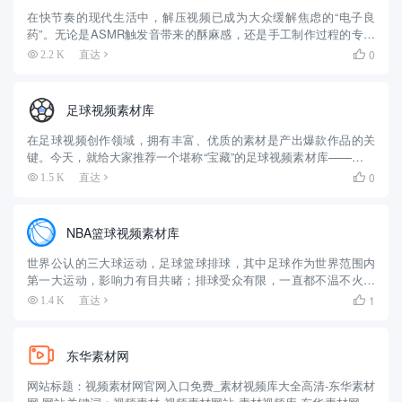
在快节奏的现代生活中，解压视频已成为大众缓解焦虑的“电子良
药”。无论是ASMR触发音带来的酥麻感，还是手工制作过程的专注
治愈，都需要优质素材作为创作基石。今天为大家深度测评国内解
0
2.2 K
直达

压视频素材领域的“隐形冠军”——捷亚素材网，带你领略其如何以
专...
足球视频素材库
在足球视频创作领域，拥有丰富、优质的素材是产出爆款作品的关
键。今天，就给大家推荐一个堪称“宝藏”的足球视频素材库——内梅
素材网。 一、海量素材，一网打尽 无论是足球界最顶级的欧冠赛
0
1.5 K
直达

事，还是备受关注的世界杯，又或是充满激情的欧洲杯、美洲杯，
内...
NBA篮球视频素材库
世界公认的三大球运动，足球篮球排球，其中足球作为世界范围内
第一大运动，影响力有目共睹；排球受众有限，一直都不温不火，
而由于场地等原因限制，在我们国家里面，篮球其实是影响力最大
1
1.4 K
直达

的大球运动了，街头巷尾都是篮球场，现在连偏僻的农村都每个村
有一个篮...
东华素材网
网站标题：视频素材网官网入口免费_素材视频库大全高清-东华素材