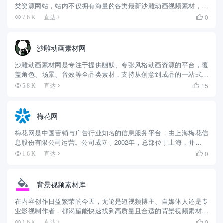
类资源网站，站内不仅拥有海量的各类最新沙雕动画视频素材，还
有各种沙雕动画制作过程中使用的音频音效、动作预设，甚至还开
0
7.6 K
直达

辟了画师代做栏目，在国内沙雕动画素材领域拥有一定的知名度，
同时，对...
沙雕动画素材网
沙雕动画素材网是专注于提供幽默、夸张风格动画资源的平台，覆
盖角色、场景、音效等全品类素材，支持从创意到成品的一站式创
作。以下是结合最新资源动态的详细介绍： 国内核心平台：本土化
15
5.8 K
直达

资源与高效创作 沙雕动画素材网作为国内头部平台，其核心优势在
于全...
梅花网
梅花网是中国营销与广告行业知名的信息服务平台，由上海梅花信
息股份有限公司运营。公司成立于2002年，总部位于上海，并在北
京和深圳设有办事机构。 下面这个表格能帮你快速了解梅花网的核
0
1.6 K
直达

心信息： 维度 详细信息 公司背景 上海梅花信息股份有限公司...
背景视频素材库
在内容创作日益繁荣的今天，无论是短视频博主、自媒体人还是专
业影视制作者，都渴望能快速找到高质量且合适的背景视频素材。
在众多素材平台中，夕猫素材网凭借其精准的定位和对创作者需求
0
1.6 K
直达
