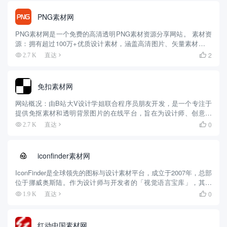
PNG素材网
PNG素材网是一个免费的高清透明PNG素材资源分享网站。 素材资
源：拥有超过100万+优质设计素材，涵盖高清图片、矢量素材、免
抠元素等。素材类型丰富，包括党建设计元素、24节气素材、海滩
2
2.7 K
直达

场景素材、Q版人物等，可满足多种创意设计需求。 网站功...
免扣素材网
网站概况：由B站大V设计学姐联合程序员朋友开发，是一个专注于
提供免抠素材和透明背景图片的在线平台，旨在为设计师、创意工
作者等提供便捷服务。 素材资源：拥有10万+免抠素材，覆盖电
0
2.7 K
直达

商、新媒体等设计场景。包括扁平化图标、节日素材、免抠人像、
产品...
iconfinder素材网
IconFinder是全球领先的图标与设计素材平台，成立于2007年，总部
位于挪威奥斯陆。作为设计师与开发者的「视觉语言宝库」，其凭
借海量资源、灵活授权和技术创新，成为全球数百万用户的首选。
0
1.9 K
直达

一、核心资源与技术创新 1. 资源规模与分类 平...
红动中国素材网