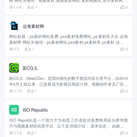
网 网站关键词：视频素材,视频素材网站,素材视频库,东华素材网 网
站描述：东华素材网免费分享各大视频素材官网入口，推荐好用视
0
1.0 K
直达

频素材库网站以及素材视频库均高清无水印，是专业的视频素...
达海素材网
网站标题：ps素材网站免费_psd素材免费网站_ps素材库大全-达海
素材网 网站关键词：ps素材网站,psd素材,ps素材库,ps素材,达海素
材网 网站描述：达海素材网免费分享好用ps素材网站，各类psd素
0
976
直达

材免费网站、ps素材库等均高清无水...
新CG儿
新CG儿（NewCGer）是国内领先的数字视觉内容分享平台，自2010
年5月上线以来，已发展成为影视后期设计师、视频创作者及广告从
业者的核心资源库。 一、平台定位与核心价值 作为专注于影视后期
0
2.7 K
直达

与动态设计的垂直社区，新CG儿以”资...
ISO Republic
ISO Republic是一个致力于为创意工作者提供免费商用高分辨率图
片与视频素材的优质平台。以下是详细介绍： 基本信息： 由摄影师
Tom Eversley创立，所有素材遵循CC0协议，用户可免费下载、修
0
2.3 K
直达
