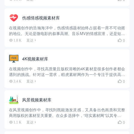
的深入理解，成为了一个非常值得推荐的选择。 🎥 夕猫素材网的核
心优...
伤感情感视频素材库
在视频创作的浩瀚海洋中，伤感情感题材始终占据着一席不可动摇
的地位。无论是微电影的叙事高潮、音乐MV的情感宣泄，还是短视
频中一个引人共鸣的瞬间，那些能够精准捕捉忧郁、孤独、心碎与
0
1.8 K
直达

思念的镜头，往往是触动观众心弦的关键。然而，寻找高质量、真
正富有...
4K视频素材库
在视频创作中，寻找高质量且版权清晰的4K素材是很多创作者都会
遇到的挑战。针对这一需求，稻虎素材网作为一个专注于提供高清
短视频素材的国内平台，值得你重点了解并且使用。 下面这个表
0
3.4 K
直达

格，能让你快速了解稻虎素材网的核心优势： 优势维度 具体说明
📹...
风景视频素材库
在风景视频创作中，寻找到既能激发灵感，又具备出色画质和完整
商用版权的素材至关重要。在众多选择中，“培实素材网”以其专业的
定位，成为了一个非常值得推荐的高质量选择。 下面这个表格概括
0
1.1 K
直达

了它的核心优势，让你能快速了解其价值： 核心维度 培实素材网...