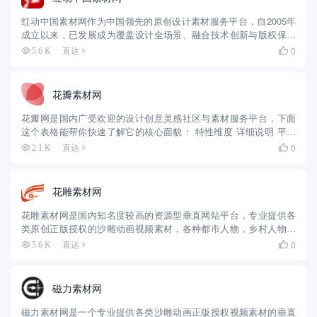
红动中国素材网作为中国领先的原创设计素材服务平台，自2005年
成立以来，已发展成为覆盖设计全场景、融合技术创新与版权保障
的综合型资源库。 一、核心资源与技术创新 平台拥有超过1500万
0
5.6 K
直达

+原创设计资源，涵盖平面设计、3D模型、视频素材、AI生...
花瓣素材网
花瓣网是国内广受欢迎的设计创意灵感社区与素材服务平台，下面
这个表格能帮你快速了解它的核心面貌： 特性维度 详细说明 平台
定位 设计师灵感社区与素材平台、基于兴趣的社交分享网站 核心功
0
2.1 K
直达

能 采集+画板：通过浏览器插件或APP一键收藏全网图片视频...
花雕素材网
花雕素材网是国内知名度较高的资源型垂直网站平台，专业提供各
类原创正版授权的沙雕动画视频素材，各种都市人物，乡村人物，
历史人物等等场景沙雕动画视频素材都有涉足，最重要的是，他们
0
5.6 K
直达

还为很多博主提供了账号变现相关教程，让大家不再用爱发电，在
运营短视...
磁力素材网
磁力素材网是一个专业提供各类沙雕动画正版授权视频素材的垂直