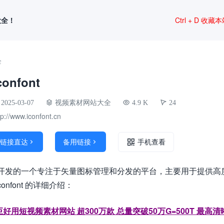
大全！
Ctrl + D 收藏
全
confont
2025-03-07
视频素材网站大全
4.9 K
24
tp://www.iconfont.cn
链接直达
备用链接


手机查看
巴巴团队开发的一个专注于矢量图标管理和分发的平台，主要用于提
nfont 的详细介绍：
好用短视频素材网站 超300万款 总量突破50万G=500T 最高清