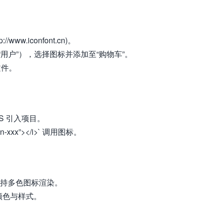
://www.iconfont.cn)。
“用户”），选择图标并添加至“购物车”。
文件。
S 引入项目。
icon-xxx”></i>` 调用图标。
，支持多色图标渲染。
图标颜色与样式。