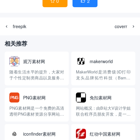
0
2


freepik
coverr
相关推荐
观万素材网
makerworld
随着生活水平的提升，大家对
MakerWorld是消费级3D打印
于个性定制类商品以及服务越
龙头品牌拓竹科技（Bambu
来越感兴趣了，比如定制T
Lab）旗下的3D模型内容平台
恤，定制的手机卡等等，网络
与社区。它不仅仅是一个模型
上面随处可见提供此类服务的
下载站，更是一个集成了AI生
PNG素材网
免扣素材网
商家，今天小编给大家介绍的
成、创作工具和完整打印流程
是定制领域一个比较小众的细
的生态系统。 🔍 平台核心特
PNG素材网是一个免费的高清
网站概况：由B站大V设计学姐
分赛道，“3D打印”，顾名思
点一览 平台定位：拓竹科技旗
透明PNG素材资源分享网站。
联合程序员朋友开发，是一个
义，就是利用软件配合设备，
下的3D...
素材资源：拥有超过100万+优
专注于提供免抠素材和透明背
轻松打...
质设计素材，涵盖高清图片、
景图片的在线平台，旨在为设
矢量素材、免抠元素等。素材
计师、创意工作者等提供便捷
iconfinder素材网
红动中国素材网
类型丰富，包括党建设计元
服务。 素材资源：拥有10万