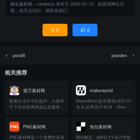
梅朵素材网
»
vecteezy
发布于 2025-03-12，如发现网址过
期，或无法访问，请联系我们。
0
0


pond5
pixeden
相关推荐
观万素材网
makerworld
随着生活水平的提升，大家对
MakerWorld是消费级3D打印
于个性定制类商品以及服务越
龙头品牌拓竹科技（Bambu
来越感兴趣了，比如定制T
Lab）旗下的3D模型内容平台
恤，定制的手机卡等等，网络
与社区。它不仅仅是一个模型
上面随处可见提供此类服务的
下载站，更是一个集成了AI生
PNG素材网
免扣素材网
商家，今天小编给大家介绍的
成、创作工具和完整打印流程
是定制领域一个比较小众的细
的生态系统。 🔍 平台核心特
PNG素材网是一个免费的高清
网站概况：由B站大V设计学姐