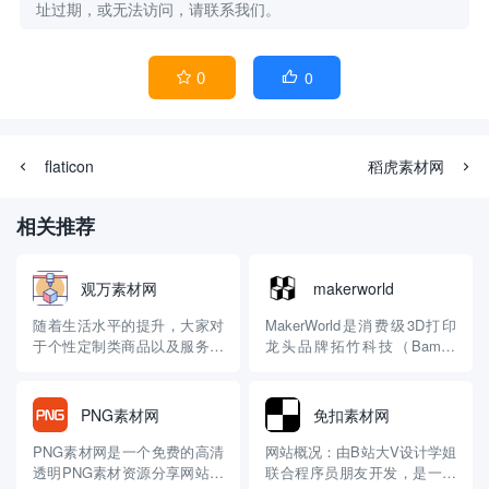
址过期，或无法访问，请联系我们。
0
0


flaticon
稻虎素材网
相关推荐
观万素材网
makerworld
随着生活水平的提升，大家对
MakerWorld是消费级3D打印
于个性定制类商品以及服务越
龙头品牌拓竹科技（Bambu
来越感兴趣了，比如定制T
Lab）旗下的3D模型内容平台
恤，定制的手机卡等等，网络
与社区。它不仅仅是一个模型
上面随处可见提供此类服务的
下载站，更是一个集成了AI生
PNG素材网
免扣素材网
商家，今天小编给大家介绍的
成、创作工具和完整打印流程
是定制领域一个比较小众的细
的生态系统。 🔍 平台核心特
PNG素材网是一个免费的高清
网站概况：由B站大V设计学姐
分赛道，“3D打印”，顾名思
点一览 平台定位：拓竹科技旗
透明PNG素材资源分享网站。
联合程序员朋友开发，是一个