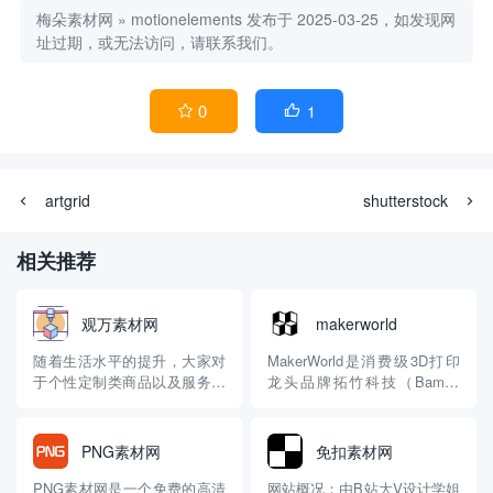
梅朵素材网
»
motionelements
发布于 2025-03-25，如发现网
址过期，或无法访问，请联系我们。
0
1


artgrid
shutterstock
相关推荐
观万素材网
makerworld
随着生活水平的提升，大家对
MakerWorld是消费级3D打印
于个性定制类商品以及服务越
龙头品牌拓竹科技（Bambu
来越感兴趣了，比如定制T
Lab）旗下的3D模型内容平台
恤，定制的手机卡等等，网络
与社区。它不仅仅是一个模型
上面随处可见提供此类服务的
下载站，更是一个集成了AI生
PNG素材网
免扣素材网
商家，今天小编给大家介绍的
成、创作工具和完整打印流程
是定制领域一个比较小众的细
的生态系统。 🔍 平台核心特
PNG素材网是一个免费的高清
网站概况：由B站大V设计学姐