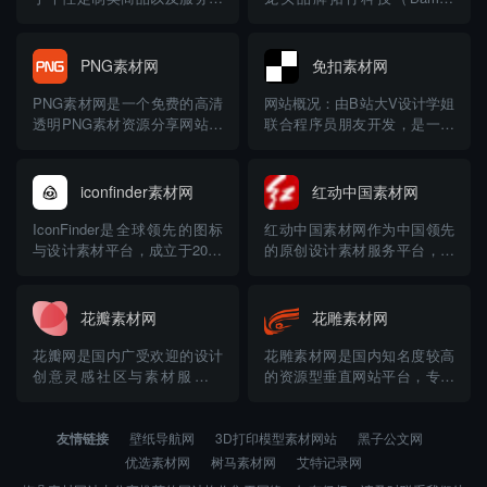
来越感兴趣了，比如定制T
Lab）旗下的3D模型内容平台
恤，定制的手机卡等等，网络
与社区。它不仅仅是一个模型
上面随处可见提供此类服务的
下载站，更是一个集成了AI生
PNG素材网
免扣素材网
商家，今天小编给大家介绍的
成、创作工具和完整打印流程
是定制领域一个比较小众的细
的生态系统。 🔍 平台核心特
PNG素材网是一个免费的高清
网站概况：由B站大V设计学姐
分赛道，“3D打印”，顾名思
点一览 平台定位：拓竹科技旗
透明PNG素材资源分享网站。
联合程序员朋友开发，是一个
义，就是利用软件配合设备，
下的3D...
素材资源：拥有超过100万+优
专注于提供免抠素材和透明背
轻松打...
质设计素材，涵盖高清图片、
景图片的在线平台，旨在为设
矢量素材、免抠元素等。素材
计师、创意工作者等提供便捷
iconfinder素材网
红动中国素材网
类型丰富，包括党建设计元
服务。 素材资源：拥有10万
素、24节气素材、海滩场景素
+免抠素材，覆盖电商、新媒
IconFinder是全球领先的图标
红动中国素材网作为中国领先
材、Q版人物等，可满足多种
体等设计场景。包括扁平化图
与设计素材平台，成立于2007
的原创设计素材服务平台，自
创意设计需求。 网站功...
标、节日素材、免抠人像、产
年，总部位于挪威奥斯陆。作
2005年成立以来，已发展成为
品...
为设计师与开发者的「视觉语
覆盖设计全场景、融合技术创
言宝库」，其凭借海量资源、
新与版权保障的综合型资源
花瓣素材网
花雕素材网
灵活授权和技术创新，成为全
库。 一、核心资源与技术创新
球数百万用户的首选。 一、核
平台拥有超过1500万+原创设
花瓣网是国内广受欢迎的设计
花雕素材网是国内知名度较高
心资源与技术创新 1. 资源规模
计资源，涵盖平面设计、3D模
创意灵感社区与素材服务平
的资源型垂直网站平台，专业
与分类 平...
型、视频素材、AI生...
台，下面这个表格能帮你快速
提供各类原创正版授权的沙雕
了解它的核心面貌： 特性维度
动画视频素材，各种都市人
详细说明 平台定位 设计师灵
物，乡村人物，历史人物等等
友情链接
壁纸导航网
3D打印模型素材网站
黑子公文网
感社区与素材平台、基于兴趣
场景沙雕动画视频素材都有涉
优选素材网
树马素材网
艾特记录网
的社交分享网站 核心功能 采
足，最重要的是，他们还为很