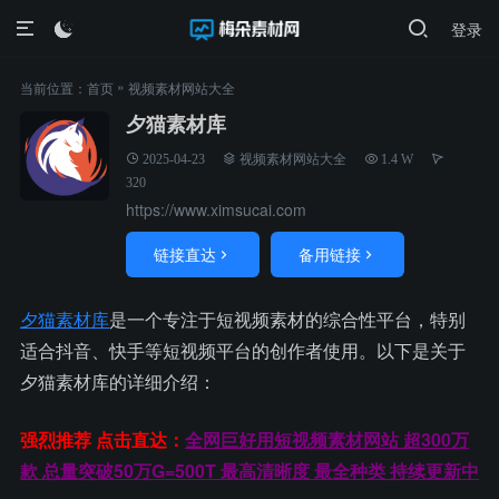
登录

»
当前位置：
首页
视频素材网站大全
夕猫素材库
2025-04-23
视频素材网站大全
1.4 W
320
https://www.ximsucai.com
链接直达
备用链接


夕猫素材库
是一个专注于短视频素材的综合性平台，特别
适合抖音、快手等短视频平台的创作者使用。以下是关于
夕猫素材库的详细介绍：
强烈推荐 点击直达：
全网巨好用短视频素材网站 超300万
款 总量突破50万G=500T 最高清晰度 最全种类 持续更新中