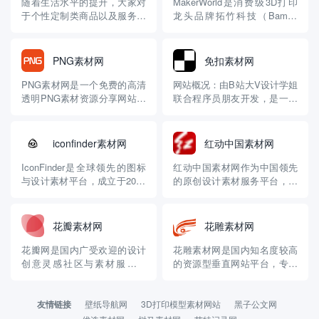
随着生活水平的提升，大家对
MakerWorld是消费级3D打印
于个性定制类商品以及服务越
龙头品牌拓竹科技（Bambu
来越感兴趣了，比如定制T
Lab）旗下的3D模型内容平台
恤，定制的手机卡等等，网络
与社区。它不仅仅是一个模型
上面随处可见提供此类服务的
下载站，更是一个集成了AI生
PNG素材网
免扣素材网
商家，今天小编给大家介绍的
成、创作工具和完整打印流程
是定制领域一个比较小众的细
的生态系统。 🔍 平台核心特
PNG素材网是一个免费的高清
网站概况：由B站大V设计学姐
分赛道，“3D打印”，顾名思
点一览 平台定位：拓竹科技旗
透明PNG素材资源分享网站。
联合程序员朋友开发，是一个
义，就是利用软件配合设备，
下的3D...
素材资源：拥有超过100万+优
专注于提供免抠素材和透明背
轻松打...
质设计素材，涵盖高清图片、
景图片的在线平台，旨在为设
矢量素材、免抠元素等。素材
计师、创意工作者等提供便捷
iconfinder素材网
红动中国素材网
类型丰富，包括党建设计元
服务。 素材资源：拥有10万
素、24节气素材、海滩场景素
+免抠素材，覆盖电商、新媒
IconFinder是全球领先的图标
红动中国素材网作为中国领先
材、Q版人物等，可满足多种
体等设计场景。包括扁平化图
与设计素材平台，成立于2007
的原创设计素材服务平台，自
创意设计需求。 网站功...
标、节日素材、免抠人像、产
年，总部位于挪威奥斯陆。作
2005年成立以来，已发展成为
品...
为设计师与开发者的「视觉语
覆盖设计全场景、融合技术创
言宝库」，其凭借海量资源、
新与版权保障的综合型资源
花瓣素材网
花雕素材网
灵活授权和技术创新，成为全
库。 一、核心资源与技术创新
球数百万用户的首选。 一、核
平台拥有超过1500万+原创设
花瓣网是国内广受欢迎的设计
花雕素材网是国内知名度较高
心资源与技术创新 1. 资源规模
计资源，涵盖平面设计、3D模
创意灵感社区与素材服务平
的资源型垂直网站平台，专业
与分类 平...
型、视频素材、AI生...
台，下面这个表格能帮你快速
提供各类原创正版授权的沙雕
了解它的核心面貌： 特性维度
动画视频素材，各种都市人
详细说明 平台定位 设计师灵
物，乡村人物，历史人物等等
友情链接
壁纸导航网
3D打印模型素材网站
黑子公文网
感社区与素材平台、基于兴趣
场景沙雕动画视频素材都有涉