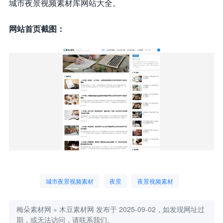
城市夜景视频素材库网站大全。
网站首页截图：
城市夜景视频素材
夜景
夜景视频素材
梅朵素材网
»
木豆素材网
发布于 2025-09-02，如发现网址过
期，或无法访问，请联系我们。