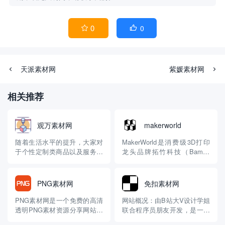
0
0


天派素材网
紫媛素材网
相关推荐
观万素材网
makerworld
随着生活水平的提升，大家对
MakerWorld是消费级3D打印
于个性定制类商品以及服务越
龙头品牌拓竹科技（Bambu
来越感兴趣了，比如定制T
Lab）旗下的3D模型内容平台
恤，定制的手机卡等等，网络
与社区。它不仅仅是一个模型
上面随处可见提供此类服务的
下载站，更是一个集成了AI生
PNG素材网
免扣素材网
商家，今天小编给大家介绍的
成、创作工具和完整打印流程
是定制领域一个比较小众的细
的生态系统。 🔍 平台核心特
PNG素材网是一个免费的高清
网站概况：由B站大V设计学姐
分赛道，“3D打印”，顾名思
点一览 平台定位：拓竹科技旗
透明PNG素材资源分享网站。
联合程序员朋友开发，是一个
义，就是利用软件配合设备，
下的3D...
素材资源：拥有超过100万+优
专注于提供免抠素材和透明背