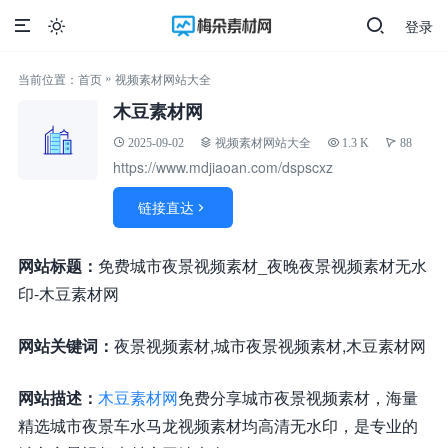
登录

»
当前位置：
首页
视频素材网站大全
木豆素材网
2025-09-02
视频素材网站大全
1.3 K
88
https://www.mdjiaoan.com/dspscxz
链接直达

网站标题：
免费城市夜景视频素材_夜晚夜景视频素材无水
印-木豆素材网
网站关键词：
夜景视频素材,城市夜景视频素材,木豆素材网
网站描述：
木豆素材网
免费分享城市夜景视频素材，海量
精选城市夜景车水马龙视频素材均高清无水印，是专业的