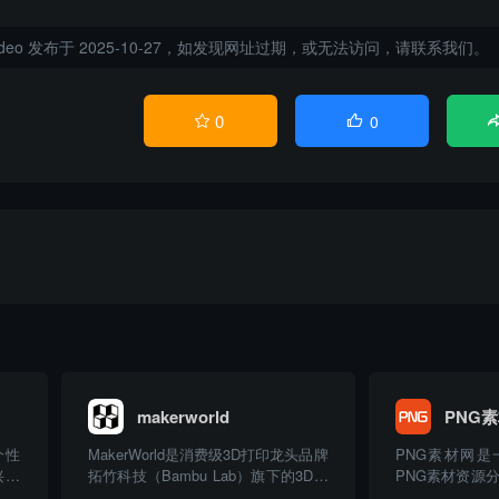
ideo
发布于 2025-10-27，如发现网址过期，或无法访问，请联系我们。
0
0


makerworld
PNG
个性
MakerWorld是消费级3D打印龙头品牌
PNG素材网
兴趣
拓竹科技（Bambu Lab）旗下的3D模
PNG素材资源
卡等
型内容平台与社区。它不仅仅是一个
拥有超过100