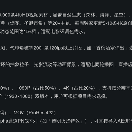
0,000条4K/HD视频素材，涵盖自然生态（森林、海洋、星
（烟花、圣诞市集）等20+主题。每周独家更新5-10条4K原创
拍摄，动态范围达15+档，适配电影级调色需求。
、气球爆破等200+条120fps以上片段，如「香槟酒塞弹出」
循环的抽象粒子、光影流动等动画背景，适配电商轮播图、直播
30%）、1080P（占比50%）、4K（占比20%），支持按分
080P（1920×1080）双版本，用户可根据项目需求选择。
）、MOV（ProRes 422）
lpha通道PNG序列（如「透明火焰特效」），可直接导入AE进