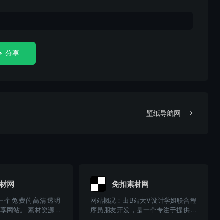
分享
壁纸导航网
素材网
免扣素材网
是一个免费的高清透明
网站概况：由B站大V设计学姐联合程
分享网站。 素材资源：
序员朋友开发，是一个专注于提供免
万+优质设计素材，涵盖
抠素材和透明背景图片的在线平台，