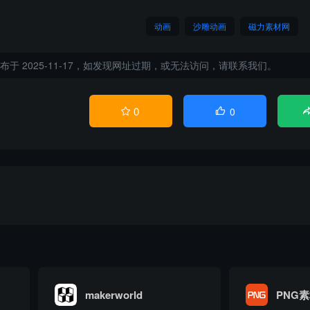
动画
沙雕动画
磁力素材网
布于 2025-11-17，如发现网址过期，或无法访问，请联系我们。
0
0


makerworld
PNG