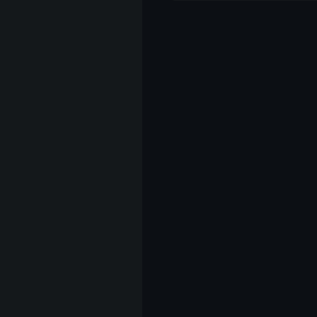
涵盖...