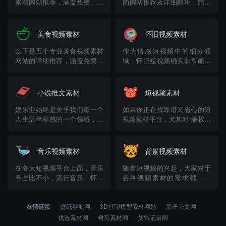
素材网站推荐，涵盖免费、付
的网站推荐及详细解析，结合
费及国内特色平台，结合素材
2025年最新资源动态和平台特
类型、版权政策和使用场景详
性，分为官方授权平台、专业
细解析： 一、免费优质资源平
素材库、国际资源站、工具类
美食视频素材
怀旧视频素材
台 1. 蛙学素材网
下载站及社区论坛五大类，覆
（https://www.fishkernbaw.co
盖不同用户的使用场景和风险
以下是五个专业美食视频素材
作为情感短视频中的细分领
m） – 特点：国内垂...
偏好： 一、专业素材库（垂直
网站的详细推荐，涵盖免费与
域，怀旧短视频确实非常能激
领域，精细化整理，剪辑首
付费资源，适配不同创作需
起观众们的强烈共鸣，随之而
选...
求，根据小编自己平时运营短
来的各种评论点赞也是非常
视频的经历来看，需要美食视
高，这也是为什么很多朋友喜
小说推文素材
短视频素材
频素材的朋友首选“早彩素材
欢做怀旧类短视频账号的重要
网”，因为更专业，而且里面的
原因。不过“巧妇难为无米之
娱乐业始终是关乎我们每一个
如果你正在找靠谱又省心的短
美食视频素材时长有长有短，
炊”，想要运营好一个怀旧类短
人生活幸福感的一个领域，比
视频素材平台，尤其对“版权保
可以随意创作剪辑，满足不同
视频账号，最重要的一点是要
如我们绝大部分朋友都非常喜
障”“本地化内容”和“中文搜索”
需求的...
能够轻松...
欢闲暇的时候看上几部引人入
比较在意，那么“目鼠网”确实
胜的小说，打发时间的好方
值得你优先考虑。结合多个来
音乐视频素材
背景视频素材
式。在如今这个短视频时代，
源分析，我为你整理出它在资
我们查找小说的方式也发生了
源、体验、版权方面的核心优
在各大短视频平台上面，音乐
随着短视频的兴起，大家对于
变化，比如我们都比较喜欢看
势，以及几个同样值得关注的
号占比不小，流行音乐、怀旧
各种视频素材的需求都非常
各种博主给我们推荐好看的小
国内平台，供你更灵活地...
音乐等等层出不穷，而且由于
大，包括我们今天要说的背景
说，而博...
这些作品能够调动大家的审美
视频素材也是同样如此，高质
以及感官感受，互动量表现也
量背景视频素材广泛用于各种
友情链接
壁纸导航网
3D打印模型素材网站
黑子公文网
十分不错，可以说是一时间吸
视频剪辑、直播间背景以及各
优选素材网
树马素材网
艾特记录网
粉无数，如果大家也想运营一
种网页背景等等，甚至手机电