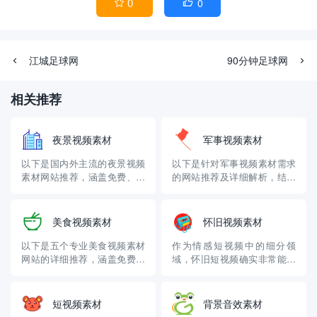
0
0


江城足球网
90分钟足球网
相关推荐
夜景视频素材
军事视频素材
以下是国内外主流的夜景视频
以下是针对军事视频素材需求
素材网站推荐，涵盖免费、付
的网站推荐及详细解析，结合
费及国内特色平台，结合素材
2025年最新资源动态和平台特
类型、版权政策和使用场景详
性，分为官方授权平台、专业
细解析： 一、免费优质资源平
素材库、国际资源站、工具类
美食视频素材
怀旧视频素材
台 1. 蛙学素材网
下载站及社区论坛五大类，覆
（https://www.fishkernbaw.co
盖不同用户的使用场景和风险
以下是五个专业美食视频素材
作为情感短视频中的细分领
m） – 特点：国内垂...
偏好： 一、专业素材库（垂直
网站的详细推荐，涵盖免费与
域，怀旧短视频确实非常能激
领域，精细化整理，剪辑首
付费资源，适配不同创作需
起观众们的强烈共鸣，随之而
选...
求，根据小编自己平时运营短
来的各种评论点赞也是非常
视频的经历来看，需要美食视
高，这也是为什么很多朋友喜
短视频素材
背景音效素材
频素材的朋友首选“早彩素材
欢做怀旧类短视频账号的重要